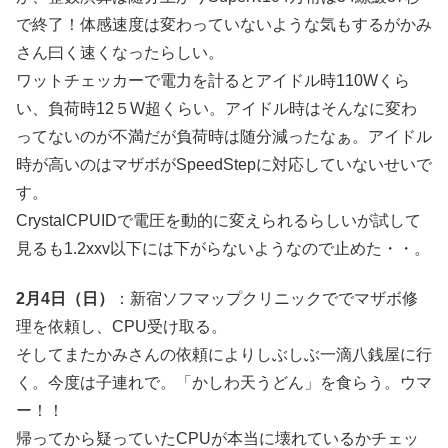
で終了！体感速度は変わっていないような気もするがかみ
さん曰く速くなったらしい。
ワットチェッカーで電力を計るとアイドル時110Wくら
い、負荷時12５W超くらい。アイドル時はそんなに変わ
ってないのが不満だが負荷時は随分減ったなぁ。アイドル
時が高いのはマザボがSpeedStepに対応していないせいで
す。
CrystalCPUIDで電圧を動的に変えられるらしいが試して
見るも1.2xxv以下には下がらないようなので止めた・・。
2月4日（日）
：新宿ソフマップクリニックででマザボ修
理を依頼し、CPU受け取る。
そしてまたかみさんの依頼によりしぶしぶ一滴八銭屋に行
く。今度は子連れで。「かしわ天うどん」を食らう。ウマ
ー！！
帰ってから疑っていたCPUが本当に壊れているかチェッ