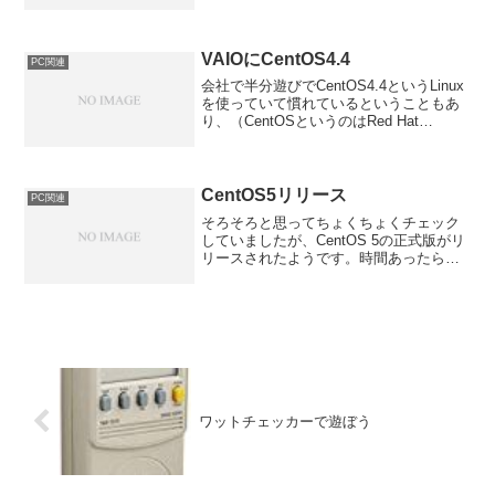
について。送ってから1週間経っても反応
がないので問い合わせたところ、代理店
に在庫がなく次回入荷が４月中...
VAIOにCentOS4.4
PC関連
会社で半分遊びでCentOS4.4というLinux
を使っていて慣れているということもあ
り、（CentOSというのはRed Hat
Enterprise Linuxのクローン）ホコリをか
ぶっているvaioにCentOSを入れてサーバ
ー機として...
CentOS5リリース
PC関連
そろそろと思ってちょくちょくチェック
していましたが、CentOS 5の正式版がリ
リースされたようです。時間あったら入
れてみようかな。多分会社でｗとりあえ
ずisoイメージをダウンロードだけしてみ
ました。
ワットチェッカーで遊ぼう