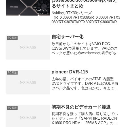
(3090/3080/3070/3060等)が買え
るサイトまとめ
NvidiaのRTX30シリーズ
（RTX3090Ti/RTX3090/RTX3080Ti/RTX3
080/RTX3070Ti/RTX3070/RTX3060Ti/RT
X3060/RTX3050）を搭載したグラフィッ
クボードが掲載されている販...
自宅サーバー化
PC関連
数日前からこのサイトはVAIO PCG-
C1VS/BWで運用しています。VAIOのス
ペックが悪いためwordpressの表示がもっ
さりしていたのだけど、色々といじくっ
ていたらサクサクとはいかなくてもなん
とか耐えられるくらいになりました。一
番...
pioneer DVR-115
PC関連
去年の話。パイオニアのATAPI内臓型
DVDドライブです。DVR-A15JのOEM向
けバルク品です。色は白かな。今まで使
っていたのが日立LGのGSA-4040Bという
DVD-R書き込み4倍までのだったのだけ
ど、あまりに遅いのと書き込み品質が...
初期不良のビデオカード帰還
PC関連
初期不良を疑って購入店に送り返してい
たビデオカード「SAPPHIRE RADEON
X1600 PRO HDMI 256MB AGP」の件