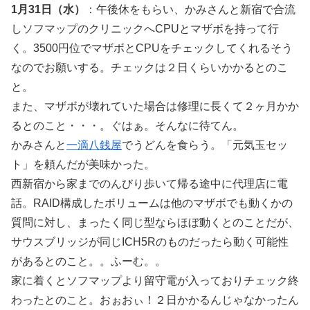
1月31日（水）
：午後休をもらい、かみさんと新宿で合流
しソフマップのクリニックへCPUとマザボを持って行
く。3500円位でマザボとCPUをチェックしてくれるそう
なのでお願いする。チェックは２日くらいかかるとのこ
と。
また、マザボが壊れていた場合は修理に長くて２ヶ月かか
るとのこと・・・。ぐはぁ。そんなに待てん。
かみさんと
一滴八銭屋
でうどんを食らう。「元気玉セッ
ト」を頼んだが美味かった。
西新宿から家までのんびり歩いて帰る途中に代理店に電
話。RAID構成したボリュームは他のマザボでも動くかの
質問に対し、まったく同じ型ならほぼ動くとのことだが、
サウスブリッジが同じICH5Rのものだったら動く可能性
があるとのこと。。ふーむ。。
家に着くとソフマップより留守電が入っておりチェック終
わったとのこと。おぉおぃ！２日かかるんじゃなかったん