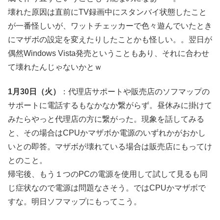
壊れた原因は直前にTV録画中にスタンバイ状態したこと
が一番怪しいが、ワットチェッカーで色々遊んでいたとき
にマザボの設定を変えたりしたことかも怪しい。。翌日が
偶然Windows Vista発売ということもあり、それに合わせ
て壊れたんじゃないかとｗ
1月30日（火）
：代理店サポートや販売店のソフマップの
サポートに電話するもなかなか繋がらず。昼休みに掛けて
みたらやっと代理店の方に繋がった。現象を話してみる
と、その場合はCPUかマザボか電源のいずれかがおかし
いとの即答。マザボが壊れている場合は販売店にもってけ
とのこと。
帰宅後、もう１つのPCの電源を使用して試して見るも同
じ症状なので電源は問題なさそう。ではCPUかマザボで
すな。明日ソフマップにもってこう。