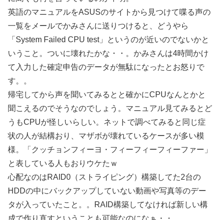
英語のマニュアルをASUSのサイトから見つけて喋る声の
一覧をメールでかみさんに送りつけると、どうやら
「System Failed CPU test」というのが近いのでないかと
いうこと。ついに壊れたかな・・。かみさんは4時間かけ
て入力した確定申告のデータが無駄になったとお怒りで
す。。
帰宅してから声を聞いてみるとと確かにCPUなんとかと
聞こえるのでそうなのでしょう。マニュアル見てみるとど
うもCPUが怪しいらしい。ネットで調べてみると同じ症
状の人が結構おり、マザボが壊れているケースが多い模
様。「クッチョンフィーヨ・フィーフィーフィーファー」
と表している人もおりウケたｗ
心配なのはRAID0（ストライピング）構築してた2台の
HDDの中にバックアップしていない動画や写真等のデー
タが入っていたこと。。RAID構築してなければ新しい構
成で作り直すということも可能なのになぁ・・。