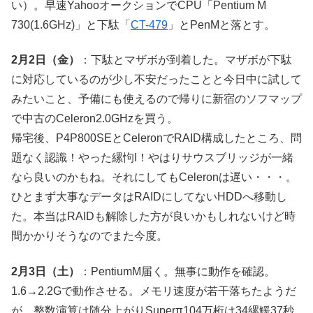
い）。早速YahooオークションでCPU「Pentium M
730(1.6GHz)」と下駄「
CT-479
」とPenMと落とす。
2月2日（金）
：下駄とマザボが到着した。マザボが下駄
に対応しているのが少し不安だったことと今日中に試して
みたいこと、予備にも使えるので帰りに新宿のソフマップ
で中古のCeleron2.0GHzを買う。
帰宅後、P4P800SEとCeleronでRAID構成したところ、問
題なく認識！やった縲怐I！やはりサウスブリッジが一緒
なら良いのかもね。それにしてもCeleronは遅い・・・。
ひとまず大事なデータはRAIDにしてないHDDへ移動し
た。本当はRAIDも解除した方が良いかもしれないけど時
間かかりそうなのでまた今度。
2月3日（土）
：PentiumM届く。無事に動作を確認。
1.6→2.2Gで動作させる。メモリ速度が若干落ちたようだ
が、整数演算は随分上がりSuperπ104万桁は34縲鰀37秒