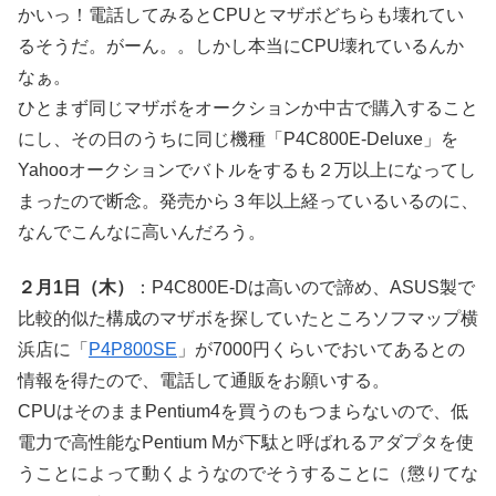
かいっ！電話してみるとCPUとマザボどちらも壊れてい
るそうだ。がーん。。しかし本当にCPU壊れているんか
なぁ。
ひとまず同じマザボをオークションか中古で購入すること
にし、その日のうちに同じ機種「P4C800E-Deluxe」を
Yahooオークションでバトルをするも２万以上になってし
まったので断念。発売から３年以上経っているいるのに、
なんでこんなに高いんだろう。
２月1日（木）
：P4C800E-Dは高いので諦め、ASUS製で
比較的似た構成のマザボを探していたところソフマップ横
浜店に「
P4P800SE
」が7000円くらいでおいてあるとの
情報を得たので、電話して通販をお願いする。
CPUはそのままPentium4を買うのもつまらないので、低
電力で高性能なPentium Mが下駄と呼ばれるアダプタを使
うことによって動くようなのでそうすることに（懲りてな