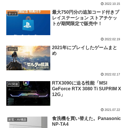
2022.10.15
最大750円分の追加コード付きプ
ネット
レイステーション ストアチケッ
トが期間限定で販売中！
2022.02.19
2021年にプレイしたゲームまと
ゲーム
め
2022.02.17
RTX3090に迫る性能「MSI
PC関連
GeForce RTX 3080 Ti SUPRIM X
12G」
2021.07.22
食洗機を買い替えた。Panasonic
家電・AV機器
NP-TA4