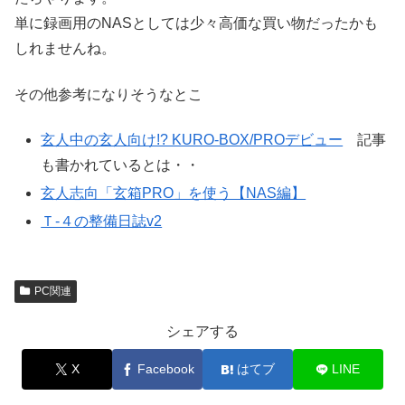
単に録画用のNASとしては少々高価な買い物だったかも
しれませんね。
その他参考になりそうなとこ
玄人中の玄人向け!? KURO-BOX/PROデビュー
記事
も書かれているとは・・
玄人志向「玄箱PRO」を使う【NAS編】
Ｔ-４の整備日誌v2
PC関連
シェアする
X
Facebook
はてブ
LINE