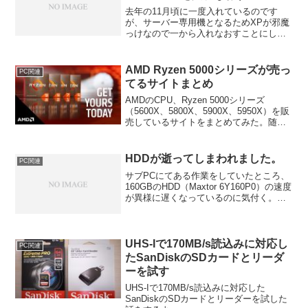
去年の11月頃に一度入れているのです
が、サーバー専用機となるためXPが邪魔
っけなので一から入れなおすことにし
た。以前のインストール時にはCDでブー
トはするがCDドライブを認識しないこと
で相当苦戦したが、今回は予め調べてお
AMD Ryzen 5000シリーズが売っ
PC関連
いたので簡単にインス...
てるサイトまとめ
AMDのCPU、Ryzen 5000シリーズ
（5600X、5800X、5900X、5950X）を販
売しているサイトをまとめてみた。随時
更新。
HDDが逝ってしまわれました。
PC関連
サブPCにてある作業をしていたところ、
160GBのHDD（Maxtor 6Y160P0）の速度
が異様に遅くなっているのに気付く。作
業はなんとか終わったのでchkdskを掛け
てみたところ、エラーでまくり。一度修
復してからはしばらく使えましたが...
UHS-Iで170MB/s読込みに対応し
PC関連
たSanDiskのSDカードとリーダ
ーを試す
UHS-Iで170MB/s読込みに対応した
SanDiskのSDカードとリーダーを試した